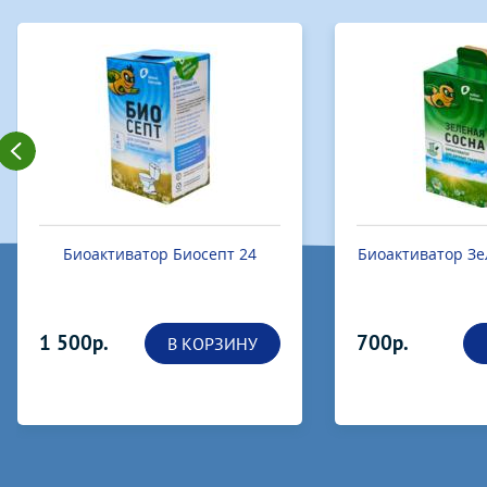
Биоактиватор Зеленая сосна 12
Биоактиватор
дачн
700р.
200р.
В КОРЗИНУ