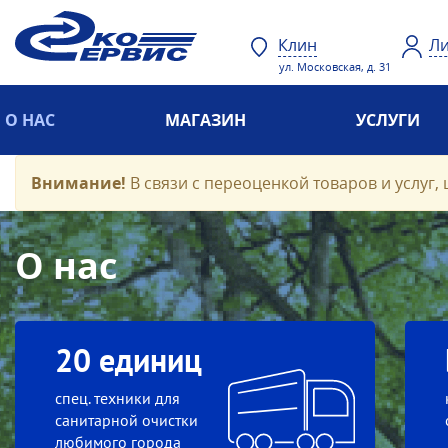
Клин
Ли
ул. Московская, д. 31
О НАС
МАГАЗИН
УСЛУГИ
Внимание!
В связи с переоценкой товаров и услуг, 
О нас
20 единиц
спец. техники для
санитарной очистки
любимого города