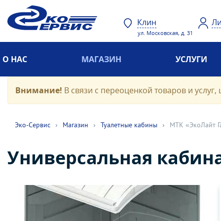
Клин
Ли
ул. Московская, д. 31
О НАС
МАГАЗИН
УСЛУГИ
Внимание!
В связи с переоценкой товаров и услуг, 
Эко-Cервис
›
Магазин
›
Туалетные кабины
›
МТК «ЭкоЛайт Г
Универсальная кабина