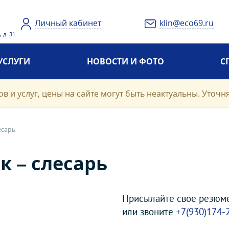
Личный кабинет
klin@eco69.ru
 д. 31
УСЛУГИ
НОВОСТИ И ФОТО
С
в и услуг, цены на сайте могут быть неактуальны. Уточн
есарь
к – слесарь
Присылайте свое резюме
или звоните
+7(930)174-