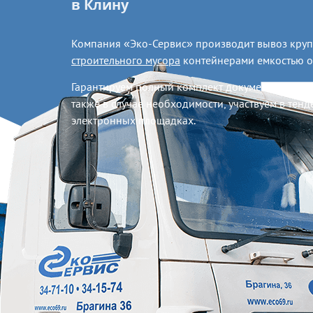
в Клину
Компания «Эко-Сервис» производит вывоз круп
строительного мусора
контейнерами емкостью о
Гарантируем полный комплект документов и вы
также в случае необходимости, участвуем в тен
электронных площадках.