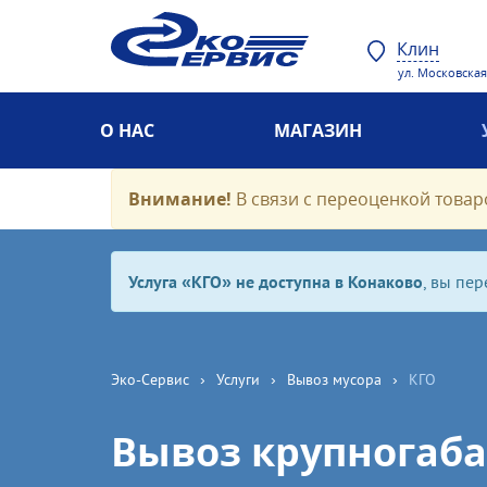
Клин
ул. Московская,
О НАС
МАГАЗИН
Внимание!
В связи с переоценкой товаро
Услуга «КГО» не доступна в Конаково
, вы пе
Эко-Cервис
›
Услуги
›
Вывоз мусора
›
КГО
Вывоз крупногаба