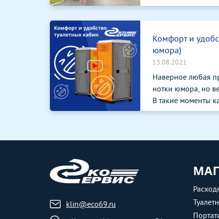
Комфорт и удобс
юмора)
13.08.2021
Наверное любая п
нотки юмора, но ве
В такие моменты ка
МАГ
Расход
Туалет
klin@eco69.ru
Портат