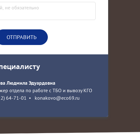
специалисту
ева Людмила Эдуардовна
ер отдела по работе с ТБО и вывозу КГО
22) 64-71-01
•
konakovo@eco69.ru