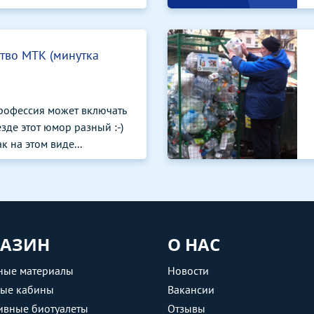
тво МТК (минутка
рофессия может включать
зде этот юмор разный :-)
к на этом виде...
АЗИН
О НАС
ные материалы
Новости
ные кабины
Вакансии
ивные биотуалеты
Отзывы