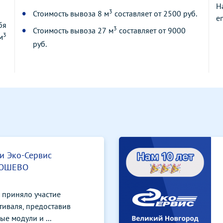
Н
3
Стоимость вывоза 8 м
составляет от 2500 руб.
e
бя
3
Стоимость вывоза 27 м
составляет от 9000
3
м
руб.
и Эко-Сервис
РОШЕВО
 приняло участие
тиваля, предоставив
е модули и ...