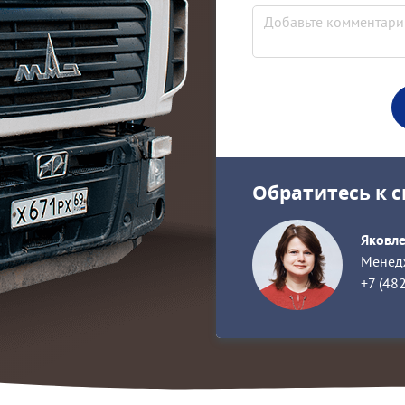
Обратитесь к 
Яковл
Менедж
+7 (48